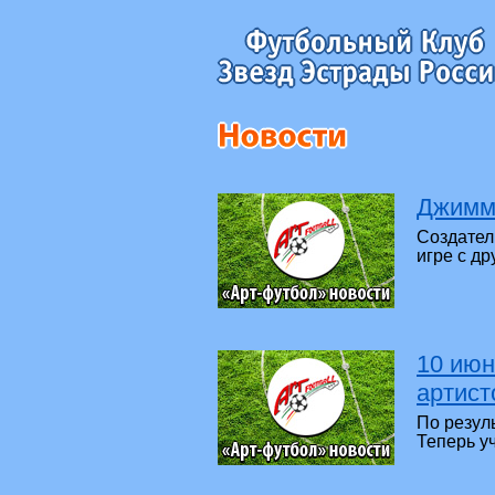
Джимми
Создател
игре с д
10 июн
артист
По резул
Теперь уч