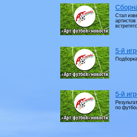
Сборна
Стал изв
артистов
встретят
5-й иг
Подборка
5-й иг
Результа
по футбо