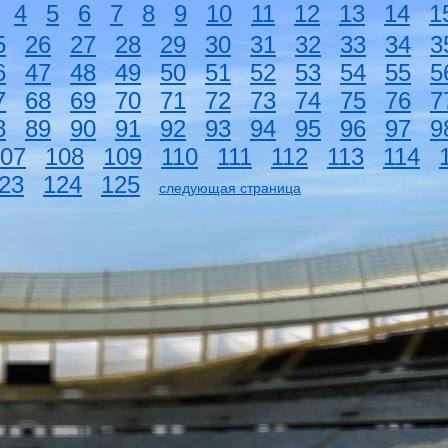
4
5
6
7
8
9
10
11
12
13
14
1
5
26
27
28
29
30
31
32
33
34
3
6
47
48
49
50
51
52
53
54
55
5
7
68
69
70
71
72
73
74
75
76
7
8
89
90
91
92
93
94
95
96
97
9
07
108
109
110
111
112
113
114
23
124
125
следующая страница