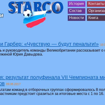
История
Контакты
Состав
Организа
Новости
Книга
 Гарбер: «Чувствую — будут пенальти!»
10.
ь и руководитель команды Великобритании рассказывает о
ружиной Юрия Давыдова.
я: результат полуфинала VII Чемпионата м
ов
09.06.2017
ьтатам команд в отборочных группах сформировалось 8 по
астникам предстоит сразиться за итоговые места с 1 по 16.