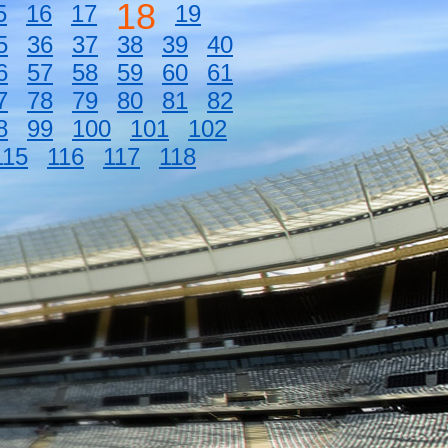
18
5
16
17
19
5
36
37
38
39
40
6
57
58
59
60
61
7
78
79
80
81
82
8
99
100
101
102
115
116
117
118