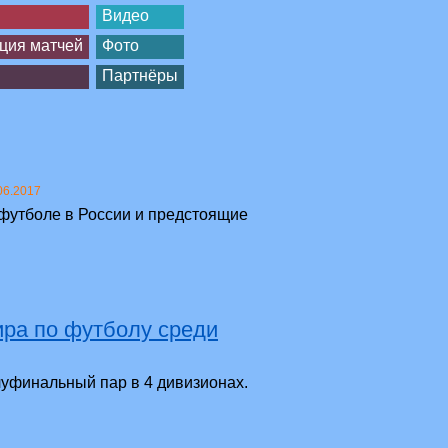
Видео
ция матчей
Фото
Партнёры
06.2017
 футболе в России и предстоящие
ира по футболу среди
луфинальный пар в 4 дивизионах.