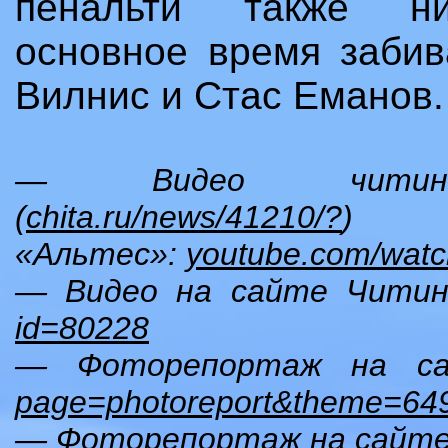
пенальти также 
основное
время забив
Вилнис и Стас Еманов.
— Видео читинс
(
chita.ru/news/41210/?
) 
«Альтес»:
youtube.com/wa
— Видео на сайте Читин
id=80228
— Фоторепортаж на са
page=photoreport&theme=64
— Фоторепортаж на сайте c