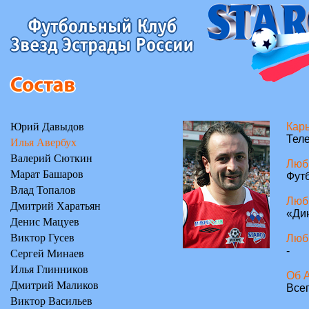
Юрий Давыдов
Карь
Тел
Илья Авербух
Валерий Сюткин
Люб
Марат Башаров
Фут
Влад Топалов
Люб
Дмитрий Харатьян
«Ди
Денис Мацуев
Виктор Гусев
Люб
-
Сергей Минаев
Илья Глинников
Об 
Дмитрий Маликов
Всег
Виктор Васильев