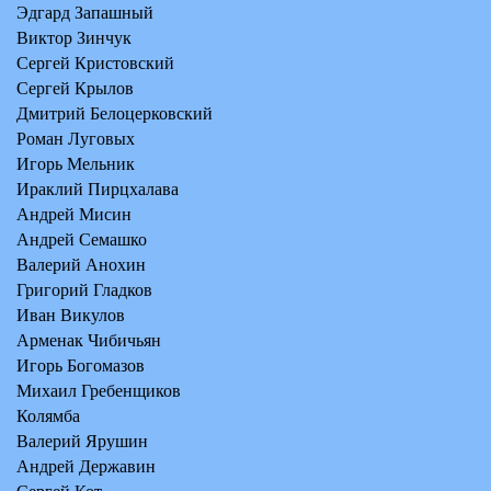
Эдгард Запашный
Виктор Зинчук
Сергей Кристовский
Сергей Крылов
Дмитрий Белоцерковский
Роман Луговых
Игорь Мельник
Ираклий Пирцхалава
Андрей Мисин
Андрей Семашко
Валерий Анохин
Григорий Гладков
Иван Викулов
Арменак Чибичьян
Игорь Богомазов
Михаил Гребенщиков
Колямба
Валерий Ярушин
Андрей Державин