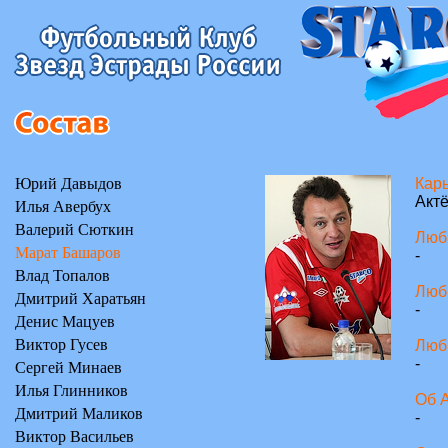
Юрий Давыдов
Карь
Актё
Илья Авербух
Валерий Сюткин
Люб
Марат Башаров
-
Влад Топалов
Люб
Дмитрий Харатьян
-
Денис Мацуев
Виктор Гусев
Люб
-
Сергей Минаев
Илья Глинников
Об 
Дмитрий Маликов
-
Виктор Васильев