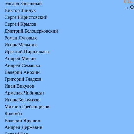
Ссы
Эдгард Запашный
→
О
Виктор Зинчук
Сергей Кристовский
Сергей Крылов
Дмитрий Белоцерковский
Роман Луговых
Игорь Мельник
Ираклий Пирцхалава
Андрей Мисин
Андрей Семашко
Валерий Анохин
Григорий Гладков
Иван Викулов
Арменак Чибичьян
Игорь Богомазов
Михаил Гребенщиков
Колямба
Валерий Ярушин
Андрей Державин